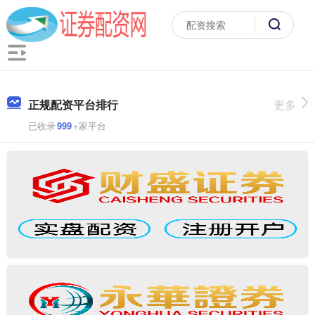
正规配资平台排行
更多
已收录
999
+家平台