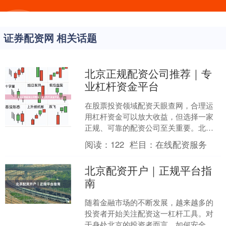
证券配资网 相关话题
北京正规配资公司推荐｜专
业杠杆资金平台
在股票投资领域配资天眼查网，合理运
用杠杆资金可以放大收益，但选择一家
正规、可靠的配资公司至关重要。北京
作为中国的金融中心，汇聚了众多配资
阅读：
122
栏目：
在线配资服务
平台，但如何在其中筛选出....
北京配资开户｜正规平台指
南
随着金融市场的不断发展，越来越多的
投资者开始关注配资这一杠杆工具。对
于身处北京的投资者而言，如何安全、