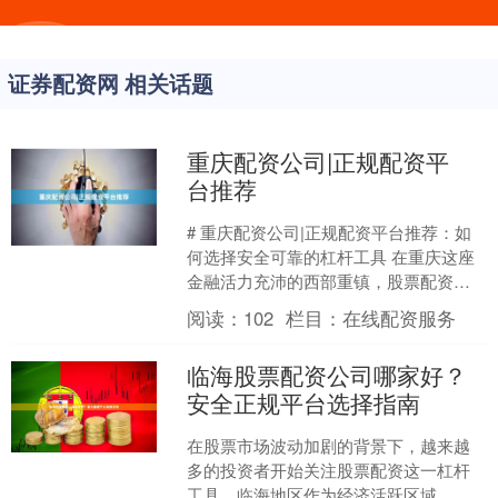
证券配资网 相关话题
重庆配资公司|正规配资平
台推荐
# 重庆配资公司|正规配资平台推荐：如
何选择安全可靠的杠杆工具 在重庆这座
金融活力充沛的西部重镇，股票配资已
成为不少投资者放大收益的重要工具。
阅读：
102
栏目：
在线配资服务
面对市场上琳琅满目....
临海股票配资公司哪家好？
安全正规平台选择指南
在股票市场波动加剧的背景下，越来越
多的投资者开始关注股票配资这一杠杆
工具。临海地区作为经济活跃区域，股