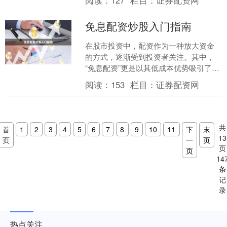
阅读：
127
栏目：
证券配资网
析。 ## 一、什么是杠....
免息配资炒股入门指南
在股市投资中，配资作为一种放大资金
的方式，逐渐受到投资者关注。其中，
“免息配资”更是以其低成本优势吸引了众
多新手。本文将为您详细解读免息配资
阅读：
153
栏目：
证券配资网
炒股的基本概念与操作....
共
首
1
2
3
4
5
6
7
8
9
10
11
下
末
13
页
一
页
页
页
14
条
记
录
热点关注