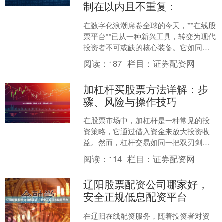
制在以内且不重复：
在数字化浪潮席卷全球的今天，**在线股
票平台**已从一种新兴工具，转变为现代
投资者不可或缺的核心装备。它如同一
位全天候在线的专业助手在线配资服
阅读：
187
栏目：
证券配资网
务，彻底打破了时间....
加杠杆买股票方法详解：步
骤、风险与操作技巧
在股票市场中，加杠杆是一种常见的投
资策略，它通过借入资金来放大投资收
益。然而，杠杆交易如同一把双刃剑，
既能带来丰厚回报，也可能导致巨大亏
阅读：
114
栏目：
证券配资网
损。本文将详细解析加杠杆....
辽阳股票配资公司哪家好，
安全正规低息配资平台
在辽阳在线配资服务，随着投资者对资