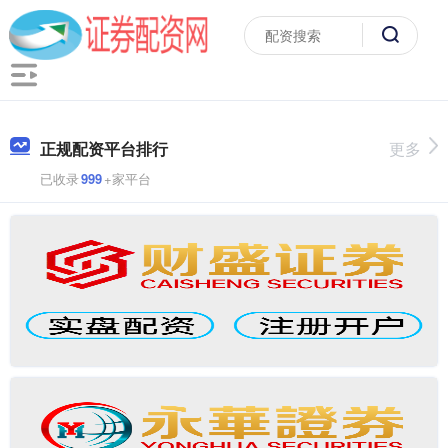
正规配资平台排行
更多
已收录
999
+家平台