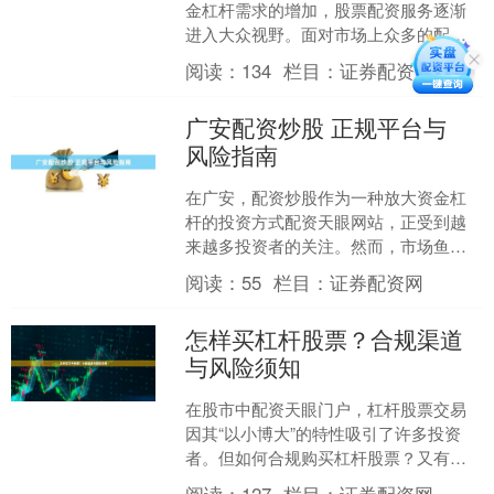
金杠杆需求的增加，股票配资服务逐渐
进入大众视野。面对市场上众多的配资
公司，许多投资者不禁要问：**辽阳股票
阅读：
134
栏目：
证券配资网
配资公司哪家好？**....
广安配资炒股 正规平台与
风险指南
在广安，配资炒股作为一种放大资金杠
杆的投资方式配资天眼网站，正受到越
来越多投资者的关注。然而，市场鱼龙
混杂，如何识别正规平台、规避潜在风
阅读：
55
栏目：
证券配资网
险，成为每位股民必须掌握....
怎样买杠杆股票？合规渠道
与风险须知
在股市中配资天眼门户，杠杆股票交易
因其“以小博大”的特性吸引了许多投资
者。但如何合规购买杠杆股票？又有哪
些风险需要警惕？本文将为你详细解