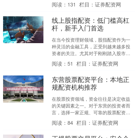
从而在行情有利时获得更高收益的操作
阅读：
131
栏目：
证券配资网
方式**。它的核心....
线上股指配资：低门槛高杠
杆，新手入门首选
在当今投资理财领域，股指配资作为一
种灵活的金融工具，正受到越来越多投
资者的关注。尤其对于刚刚踏入股市的
新手而言，**线上股指配资**以其**低门
阅读：
51
栏目：
证券配资网
槛**和**高杠....
东营股票配资平台：本地正
规配资机构推荐
在股票投资领域，资金往往是决定收益
的关键因素之一。对于东营的投资者而
言，选择一家正规、可靠的股票配资平
台，不仅能够放大资金使用效率，还能
阅读：
84
栏目：
证券配资网
在风险可控的前提下提升投....