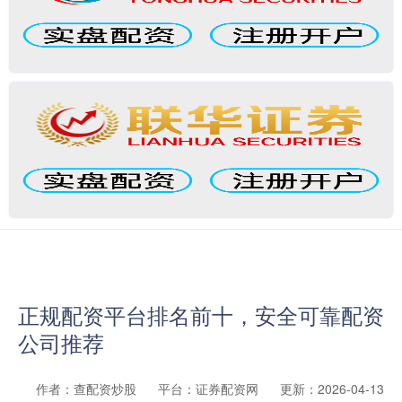
正规配资平台排名前十，安全可靠配资
公司推荐
作者：查配资炒股
平台：证券配资网
更新：2026-04-13