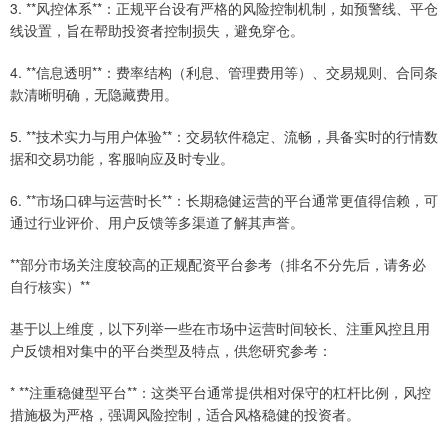
3. **风控体系**：正规平台设有严格的风险控制机制，如预警线、平仓
线设置，旨在帮助投资者控制损失，避免穿仓。
4. **信息透明**：费率结构（利息、管理费用等）、交易规则、合同条
款清晰明确，无隐藏费用。
5. **技术实力与用户体验**：交易软件稳定、流畅，具备实时的行情数
据和交易功能，客服响应及时专业。
6. **市场口碑与运营时长**：长期稳健运营的平台通常更值得信赖，可
通过行业评价、用户反馈等多渠道了解其声誉。
**部分市场关注度较高的正规配资平台参考（排名不分先后，请务必
自行核实）**
基于以上维度，以下列举一些在市场中运营时间较长、注重风控且用
户反馈相对集中的平台类型及特点，供您研究参考：
* **注重稳健型平台**：这类平台通常提供相对保守的杠杆比例，风控
措施极为严格，强调风险控制，适合风格稳健的投资者。