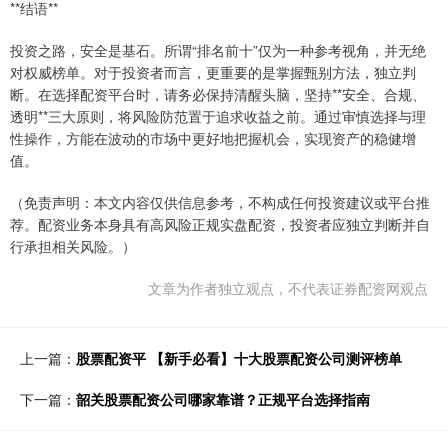
**结语**
投资之路，安全是基石。所谓“排名前十”仅为一种参考视角，并无绝
对权威榜单。对于投资者而言，更重要的是掌握甄别方法，独立判
断。在选择配资平台时，请务必保持清醒头脑，坚持**安全、合规、
透明**三大原则，将风险防范置于追求收益之前。通过审慎选择与理
性操作，方能在波动的市场中更好地把握机会，实现资产的稳健增
值。
（免责声明：本文内容仅供信息参考，不构成任何投资建议或平台推
荐。配资业务本身具有高风险正规实盘配资，投资者应独立判断并自
行承担相关风险。）
文章为作者独立观点，不代表证券配资网观点
上一篇：
股票配资平 【新手必看】十大股票配资公司测评榜单
下一篇：
韶关股票配资公司哪家靠谱？正规平台选择指南