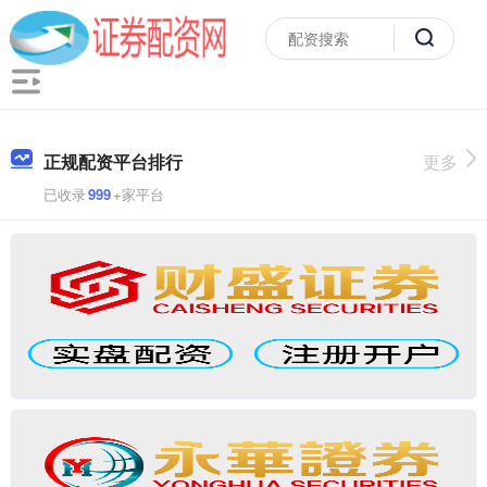
正规配资平台排行
更多
已收录
999
+家平台