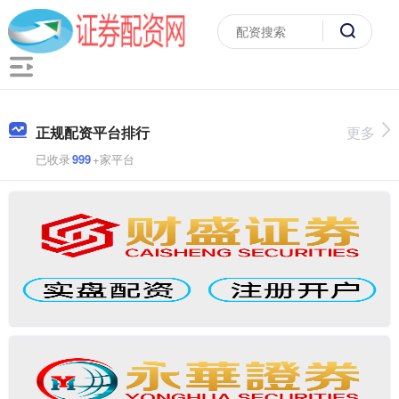
正规配资平台排行
更多
已收录
999
+家平台