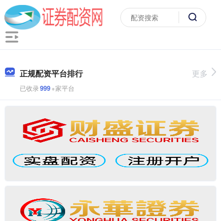
正规配资平台排行
更多
已收录
999
+家平台