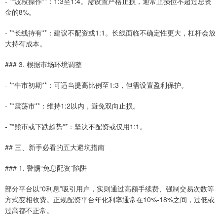
- **波段操作**：1:3至1:4。需设置严格止损，通常止损位不超过总资
金的8%。
- **长线持有**：建议不配资或1:1。长线面临不确定性更大，杠杆会放
大持有成本。
### 3. 根据市场环境调整
- **牛市初期**：可适当提高比例至1:3，但需设置盈利保护。
- **震荡市**：维持1:2以内，避免双向止损。
- **熊市或下跌趋势**：坚决不配资或仅用1:1。
## 三、新手必看的五大避坑指南
### 1. 警惕“免息配资”陷阱
部分平台以“0利息”吸引用户，实则通过高额手续费、强制交易次数等
方式变相收费。正规配资平台年化利率通常在10%-18%之间，过低或
过高都不正常。