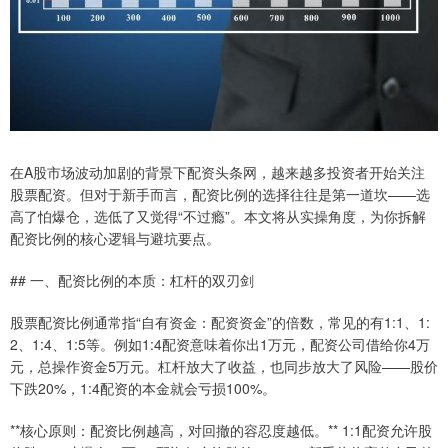
在A股市场波动加剧的背景下配资头条网，越来越多投资者开始关注
股票配资。但对于新手而言，配资比例的选择往往是第一道坎——选
高了怕爆仓，选低了又觉得“不过瘾”。本文将从实操角度，为你拆解
配资比例的核心逻辑与避坑要点。
## 一、配资比例的本质：杠杆的双刃剑
股票配资比例通常指“自有资金：配资资金”的倍数，常见的有1:1、1:
2、1:4、1:5等。例如1:4配资意味着你出1万元，配资公司借给你4万
元，总操作资金5万元。杠杆放大了收益，也同步放大了风险——股价
下跌20%，1:4配资的本金就会亏损100%。
**核心原则：配资比例越高，对回撤的容忍度越低。** 1:1配资允许股