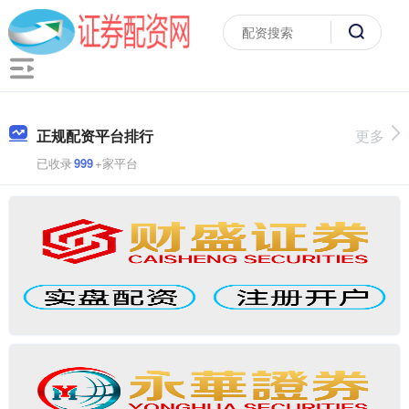
正规配资平台排行
更多
已收录
999
+家平台