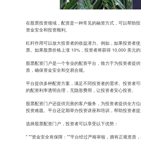
在股票投资领域，配资是一种常见的融资方式，可以帮助投
资金安全和投资顺利。
杠杆作用可以放大投资者的收益潜力。例如，如果投资者使用 10 
票。如果股票价格上涨 10%，投资者将获得 10,000 美
股票配资门户是一个专业的配资平台，致力于为投资者提供
质，确保资金安全和交易合规。
平台提供多种配资方案，满足不同投资者的需求。投资者可
的配资利率透明合理，无隐形费用，让投资者安心投资。
股票配资门户还提供完善的客户服务，为投资者提供全方位的
投资难题。平台还定期举办投资讲座和培训，帮助投资者提
选择股票配资门户，投资者可以享受以下优势：
* **资金安全有保障：**平台经过严格审核，拥有正规资质