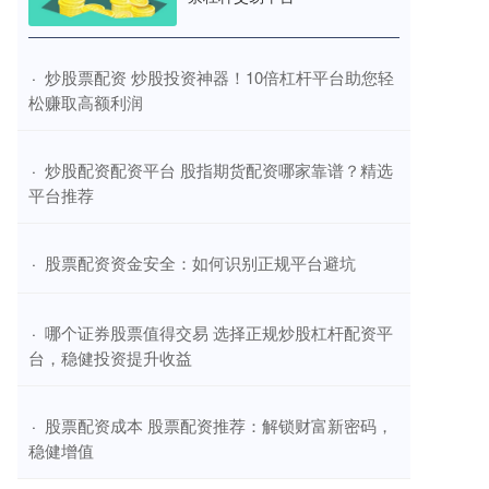
​炒股票配资 炒股投资神器！10倍杠杆平台助您轻
·
松赚取高额利润
​炒股配资配资平台 股指期货配资哪家靠谱？精选
·
平台推荐
​股票配资资金安全：如何识别正规平台避坑
·
​哪个证券股票值得交易 选择正规炒股杠杆配资平
·
台，稳健投资提升收益
​股票配资成本 股票配资推荐：解锁财富新密码，
·
稳健增值