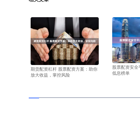
股票配资安全
期货配资杠杆 股票配资方案：助你
低息榜单
放大收益，掌控风险