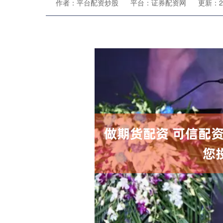
作者：平台配资炒股
平台：证券配资网
更新：202