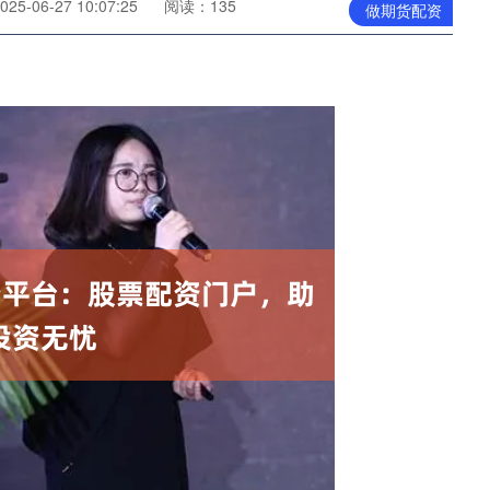
5-06-27 10:07:25
阅读：135
做期货配资