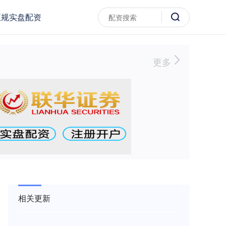
正规实盘配资
更多
相关更新