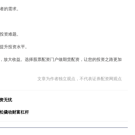
资者的需求。
决投资难题。
者提升投资水平。
，放大收益。选择股票配资门户做期货配资，让您的投资之路更加
文章为作者独立观点，不代表证券配资网观点
资无忧
轻松撬动财富杠杆