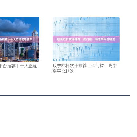
股票杠杆软件推荐：低门槛、高倍
平台推荐｜十大正规
率平台精选